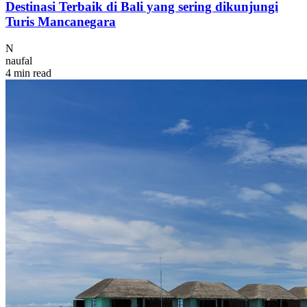
Destinasi Terbaik di Bali yang sering dikunjungi
Turis Mancanegara
N
naufal
4 min read