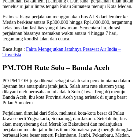
Pelabuhan Bakauheni (Lampung). Dari sana, perjalanan dilanjutkan
menelusuri jalur lintas tengah Pulau Sumatera menuju Kota Medan.
Estimasi biaya perjalanan menggunakan bus ALS dari Jember ke
Medan berkisar antara Rp300.000 hingga Rp1.000.000, tergantung
kelas bus dan fasilitas yang ditawarkan. Sementara itu, durasi
perjalanan biasanya memakan waktu antara 4 hingga 7 hari,
tergantung kondisi jalan dan cuaca.
Baca Juga :
Fakta Mengejutkan Jatuhnya Pesawat Air India –
Travelista
PM.TOH Rute Solo – Banda Aceh
PO PM TOH juga dikenal sebagai salah satu pemain utama dalam
layanan bus antarpulau jarak jauh. Salah satu rute ekstrem yang
dilayani oleh perusahaan ini adalah Solo (Jawa Tengah) menuju
Banda Aceh, ibu kota Provinsi Aceh yang terletak di ujung barat
Pulau Sumatera.
Perjalanan dimulai dari Solo, melintasi kota-kota besar di Pulau
Jawa seperti Yogyakarta, Semarang, dan Jakarta. Setelah itu, bus
akan menyeberang dari Merak ke Bakauheni dan melanjutkan
perjalanan melalui jalur lintas timur Sumatera yang menghubungkan
berbagai kota besar seperti Palembang, Jambi, Pekanbaru, Medan,