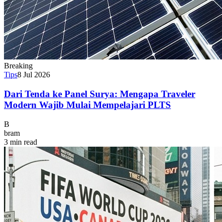
Breaking
Tips
8 Jul 2026
Dari Tenda ke Panel Surya: Mengapa Traveler
Modern Wajib Mulai Mempelajari PLTS
B
bram
3 min read