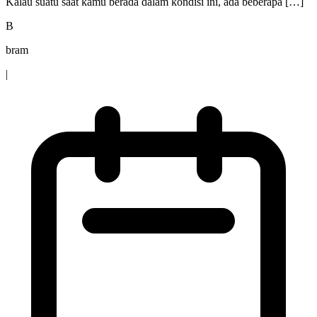
Kalau suatu saat kamu berada dalam kondisi ini, ada beberapa […]
B
bram
|