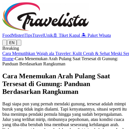
Food
Misteri
Tips
Travel
Unik
🚢
Tiket Kapal
🏝️
Paket Wisata
EN
Breaking
Cara Memutihkan Wajah ala Traveler: Kulit Cerah & Sehat Meski Se
Home
›
Cara Menemukan Arah Pulang Saat Tersesat di Gunung:
Panduan Berdasarkan Rangkuman
Cara Menemukan Arah Pulang Saat
Tersesat di Gunung: Panduan
Berdasarkan Rangkuman
Bagi siapa pun yang pernah mendaki gunung, tersesat adalah mimpi
buruk yang tidak ingin dialami. Tapi kenyataannya, situasi seperti itu
bisa menimpa pendaki pemula hingga yang sudah berpengalaman.
Jalur yang terlihat mirip, rimbunnya pepohonan, atau kondisi cuaca
yang tiba-tiba berubah bisa membuat seseorang kehilangan arah.