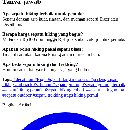
Tanya-jawab
Apa sepatu hiking terbaik untuk pemula?
Sepatu dengan grip kuat, ringan, dan nyaman seperti Eiger atau
Decathlon.
Berapa harga sepatu hiking yang bagus?
Mulai dari Rp300 ribu hingga Rp1 juta sudah cukup untuk pemula.
Apakah boleh hiking pakai sepatu biasa?
Tidak disarankan karena kurang aman di medan licin.
Apa beda sepatu hiking dan trekking?
Hampir sama, hanya istilahnya saja yang berbeda.
Tags:
#decathlon
#Eiger
#gear hiking indonesia
#perlengkapan
hiking
#rubtrack
#salomon
#sepatu gunung
#sepatu gunung terbaik
#sepatu hiking pemula
#sepatu hiking terbaik
#sepatu naik gunung
#sepatu outdoor
#sepatu trekking
#tips hiking pemul
Bagikan Artikel