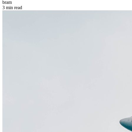
bram
3 min read