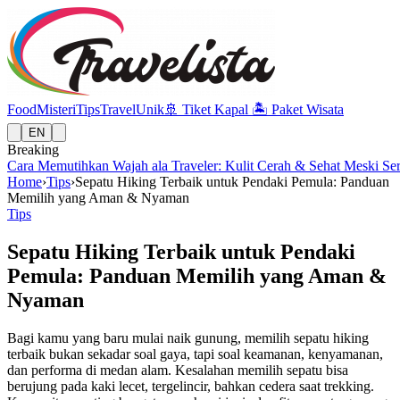
Food
Misteri
Tips
Travel
Unik
🚢
Tiket Kapal
🏝️
Paket Wisata
EN
Breaking
Cara Memutihkan Wajah ala Traveler: Kulit Cerah & Sehat Meski Se
Home
›
Tips
›
Sepatu Hiking Terbaik untuk Pendaki Pemula: Panduan
Memilih yang Aman & Nyaman
Tips
Sepatu Hiking Terbaik untuk Pendaki
Pemula: Panduan Memilih yang Aman &
Nyaman
Bagi kamu yang baru mulai naik gunung, memilih sepatu hiking
terbaik bukan sekadar soal gaya, tapi soal keamanan, kenyamanan,
dan performa di medan alam. Kesalahan memilih sepatu bisa
berujung pada kaki lecet, tergelincir, bahkan cedera saat trekking.