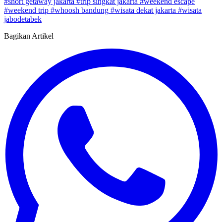
#short getaway jakarta
#trip singkat jakarta
#weekend escape
#weekend trip
#whoosh bandung
#wisata dekat jakarta
#wisata
jabodetabek
Bagikan Artikel