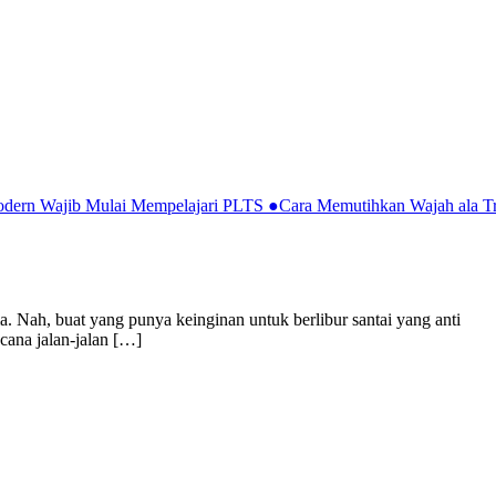
Modern Wajib Mulai Mempelajari PLTS
●
Cara Memutihkan Wajah ala Tr
a. Nah, buat yang punya keinginan untuk berlibur santai yang anti
cana jalan-jalan […]