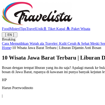
Food
Misteri
Tips
Travel
Unik
🚢
Tiket Kapal
🏝️
Paket Wisata
EN
Breaking
Cara Memutihkan Wajah ala Traveler: Kulit Cerah & Sehat Meski Se
Home
›
10 Wisata Jawa Barat Terbaru | Liburan Dijamin Anti Bosan
10 Wisata Jawa Barat Terbaru | Liburan D
Bosan dengan tempat liburan yang itu-itu saja? Apalagi masuk ke bul
bosan di Jawa Barat, rupanya di kawasan ini punya banyak kejutan le
HP
Harun Poerwodinoto
|