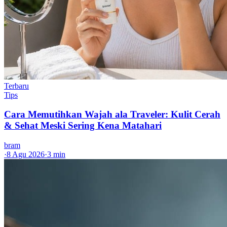
Terbaru
Tips
Cara Memutihkan Wajah ala Traveler: Kulit Cerah
& Sehat Meski Sering Kena Matahari
bram
·
8 Agu 2026
·
3 min