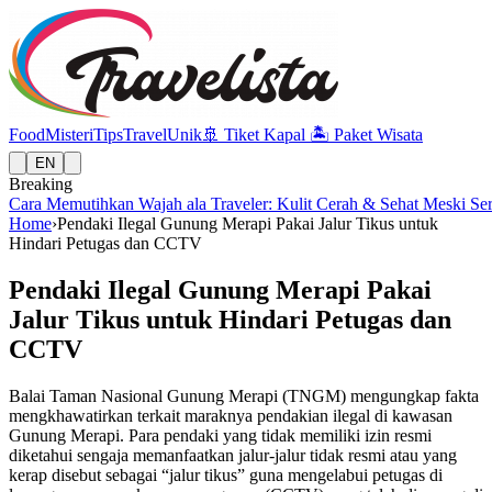
Food
Misteri
Tips
Travel
Unik
🚢
Tiket Kapal
🏝️
Paket Wisata
EN
Breaking
Cara Memutihkan Wajah ala Traveler: Kulit Cerah & Sehat Meski Se
Home
›
Pendaki Ilegal Gunung Merapi Pakai Jalur Tikus untuk
Hindari Petugas dan CCTV
Pendaki Ilegal Gunung Merapi Pakai
Jalur Tikus untuk Hindari Petugas dan
CCTV
Balai Taman Nasional Gunung Merapi (TNGM) mengungkap fakta
mengkhawatirkan terkait maraknya pendakian ilegal di kawasan
Gunung Merapi. Para pendaki yang tidak memiliki izin resmi
diketahui sengaja memanfaatkan jalur-jalur tidak resmi atau yang
kerap disebut sebagai “jalur tikus” guna mengelabui petugas di