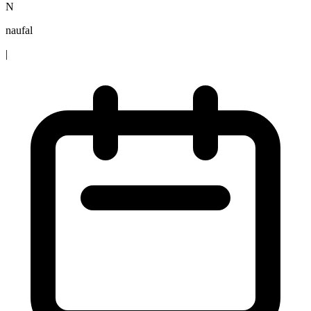
N
naufal
|