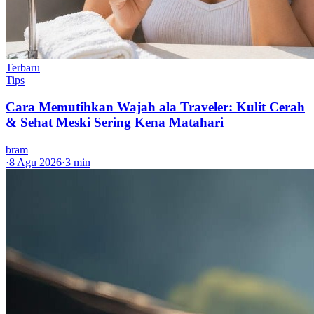
Terbaru
Tips
Cara Memutihkan Wajah ala Traveler: Kulit Cerah
& Sehat Meski Sering Kena Matahari
bram
·
8 Agu 2026
·
3 min