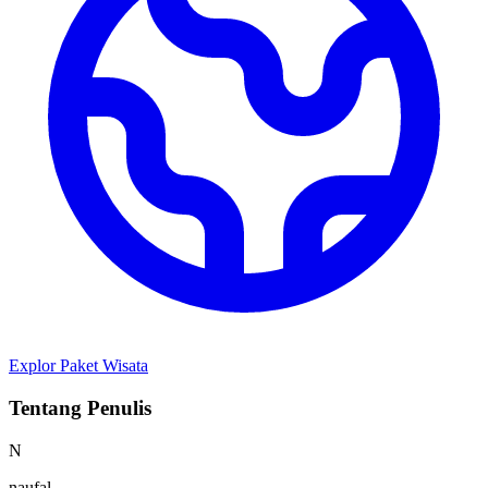
Explor Paket Wisata
Tentang Penulis
N
naufal