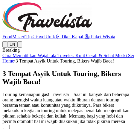
Food
Misteri
Tips
Travel
Unik
🚢
Tiket Kapal
🏝️
Paket Wisata
EN
Breaking
Cara Memutihkan Wajah ala Traveler: Kulit Cerah & Sehat Meski Se
Home
›
3 Tempat Asyik Untuk Touring, Bikers Wajib Baca!
3 Tempat Asyik Untuk Touring, Bikers
Wajib Baca!
Touring kemanapun gas! Travelista – Saat ini banyak dari beberapa
orang mengisi waktu luang atau waktu liburan dengan touring
bersama teman atau komunitas yang diikutinya. Para bikers
melakukan kegiatan touring untuk melepas penat lalu menjernihkan
pikiran sehabis bekerja dan kuliah. Memang bagi yang hobi dan
pecinta otomotif hal ini wajib dilakukan jika tidak pikiran mereka
[…]