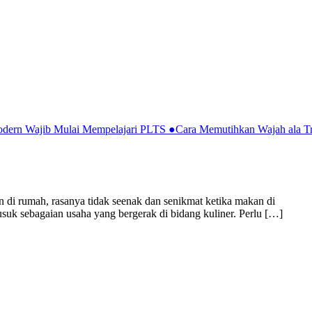
Modern Wajib Mulai Mempelajari PLTS
●
Cara Memutihkan Wajah ala Tr
 di rumah, rasanya tidak seenak dan senikmat ketika makan di
usuk sebagaian usaha yang bergerak di bidang kuliner. Perlu […]