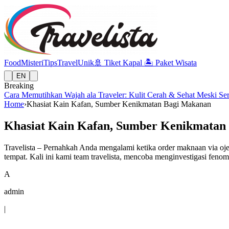
Food
Misteri
Tips
Travel
Unik
🚢
Tiket Kapal
🏝️
Paket Wisata
EN
Breaking
Cara Memutihkan Wajah ala Traveler: Kulit Cerah & Sehat Meski Se
Home
›
Khasiat Kain Kafan, Sumber Kenikmatan Bagi Makanan
Khasiat Kain Kafan, Sumber Kenikmatan
Travelista – Pernahkah Anda mengalami ketika order maknaan via oje
tempat. Kali ini kami team travelista, mencoba menginvestigasi feno
A
admin
|