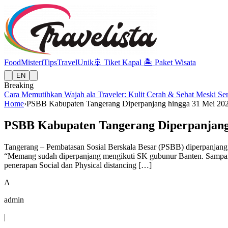
Food
Misteri
Tips
Travel
Unik
🚢
Tiket Kapal
🏝️
Paket Wisata
EN
Breaking
Cara Memutihkan Wajah ala Traveler: Kulit Cerah & Sehat Meski Se
Home
›
PSBB Kabupaten Tangerang Diperpanjang hingga 31 Mei 20
PSBB Kabupaten Tangerang Diperpanjang
Tangerang – Pembatasan Sosial Berskala Besar (PSBB) diperpanjang
“Memang sudah diperpanjang mengikuti SK gubunur Banten. Sampai ta
penerapan Social dan Physical distancing […]
A
admin
|