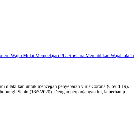
Modern Wajib Mulai Mempelajari PLTS
●
Cara Memutihkan Wajah ala Tr
ini dilakukan untuk mencegah penyebaran virus Corona (Covid-19).
ubungi, Senin (18/5/2020). Dengan perpanjangan ini, ia berharap