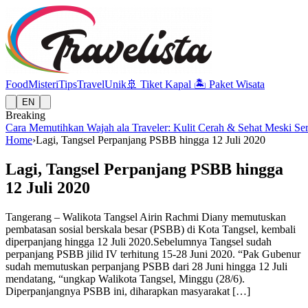
Food
Misteri
Tips
Travel
Unik
🚢
Tiket Kapal
🏝️
Paket Wisata
EN
Breaking
Cara Memutihkan Wajah ala Traveler: Kulit Cerah & Sehat Meski Se
Home
›
Lagi, Tangsel Perpanjang PSBB hingga 12 Juli 2020
Lagi, Tangsel Perpanjang PSBB hingga
12 Juli 2020
Tangerang – Walikota Tangsel Airin Rachmi Diany memutuskan
pembatasan sosial berskala besar (PSBB) di Kota Tangsel, kembali
diperpanjang hingga 12 Juli 2020.Sebelumnya Tangsel sudah
perpanjang PSBB jilid IV terhitung 15-28 Juni 2020. “Pak Gubenur
sudah memutuskan perpanjang PSBB dari 28 Juni hingga 12 Juli
mendatang, “ungkap Walikota Tangsel, Minggu (28/6).
Diperpanjangnya PSBB ini, diharapkan masyarakat […]