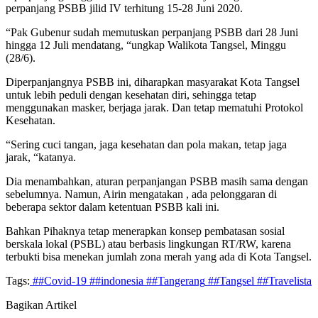
perpanjang PSBB jilid IV terhitung 15-28 Juni 2020.
“Pak Gubenur sudah memutuskan perpanjang PSBB dari 28 Juni
hingga 12 Juli mendatang, “ungkap Walikota Tangsel, Minggu
(28/6).
Diperpanjangnya PSBB ini, diharapkan masyarakat Kota Tangsel
untuk lebih peduli dengan kesehatan diri, sehingga tetap
menggunakan masker, berjaga jarak. Dan tetap mematuhi Protokol
Kesehatan.
“Sering cuci tangan, jaga kesehatan dan pola makan, tetap jaga
jarak, “katanya.
Dia menambahkan, aturan perpanjangan PSBB masih sama dengan
sebelumnya. Namun, Airin mengatakan , ada pelonggaran di
beberapa sektor dalam ketentuan PSBB kali ini.
Bahkan Pihaknya tetap menerapkan konsep pembatasan sosial
berskala lokal (PSBL) atau berbasis lingkungan RT/RW, karena
terbukti bisa menekan jumlah zona merah yang ada di Kota Tangsel.
Tags:
##Covid-19
##indonesia
##Tangerang
##Tangsel
##Travelista
Bagikan Artikel