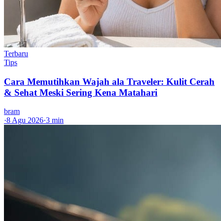
Terbaru
Tips
Cara Memutihkan Wajah ala Traveler: Kulit Cerah
& Sehat Meski Sering Kena Matahari
bram
·
8 Agu 2026
·
3 min