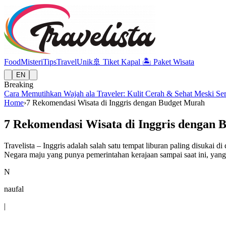
Food
Misteri
Tips
Travel
Unik
🚢
Tiket Kapal
🏝️
Paket Wisata
EN
Breaking
Cara Memutihkan Wajah ala Traveler: Kulit Cerah & Sehat Meski Se
Home
›
7 Rekomendasi Wisata di Inggris dengan Budget Murah
7 Rekomendasi Wisata di Inggris dengan
Travelista – Inggris adalah salah satu tempat liburan paling disukai 
Negara maju yang punya pemerintahan kerajaan sampai saat ini, yan
N
naufal
|