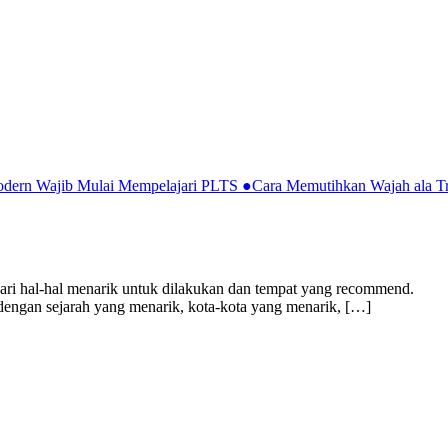
Modern Wajib Mulai Mempelajari PLTS
●
Cara Memutihkan Wajah ala Tr
mencari hal-hal menarik untuk dilakukan dan tempat yang recommend.
dengan sejarah yang menarik, kota-kota yang menarik, […]