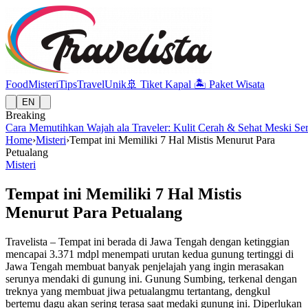
Food
Misteri
Tips
Travel
Unik
🚢
Tiket Kapal
🏝️
Paket Wisata
EN
Breaking
Cara Memutihkan Wajah ala Traveler: Kulit Cerah & Sehat Meski Se
Home
›
Misteri
›
Tempat ini Memiliki 7 Hal Mistis Menurut Para
Petualang
Misteri
Tempat ini Memiliki 7 Hal Mistis
Menurut Para Petualang
Travelista – Tempat ini berada di Jawa Tengah dengan ketinggian
mencapai 3.371 mdpl menempati urutan kedua gunung tertinggi di
Jawa Tengah membuat banyak penjelajah yang ingin merasakan
serunya mendaki di gunung ini. Gunung Sumbing, terkenal dengan
treknya yang membuat jiwa petualangmu tertantang, dengkul
bertemu dagu akan sering terasa saat medaki gunung ini. Diperlukan