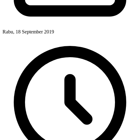
Rabu, 18 September 2019