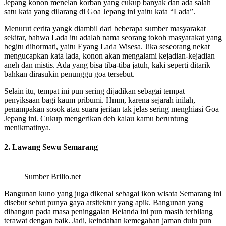
Jepang konon menelan korban yang cukup banyak dan ada salah
satu kata yang dilarang di Goa Jepang ini yaitu kata “Lada”.
Menurut cerita yangk diambil dari beberapa sumber masyarakat
sekitar, bahwa Lada itu adalah nama seorang tokoh masyarakat yang
begitu dihormati, yaitu Eyang Lada Wisesa. Jika seseorang nekat
mengucapkan kata lada, konon akan mengalami kejadian-kejadian
aneh dan mistis. Ada yang bisa tiba-tiba jatuh, kaki seperti ditarik
bahkan dirasukin penunggu goa tersebut.
Selain itu, tempat ini pun sering dijadikan sebagai tempat
penyiksaan bagi kaum pribumi. Hmm, karena sejarah inilah,
penampakan sosok atau suara jeritan tak jelas sering menghiasi Goa
Jepang ini. Cukup mengerikan deh kalau kamu beruntung
menikmatinya.
2
. Lawang Sewu Semarang
Sumber Brilio.net
Bangunan kuno yang juga dikenal sebagai ikon wisata Semarang ini
disebut sebut punya gaya arsitektur yang apik. Bangunan yang
dibangun pada masa peninggalan Belanda ini pun masih terbilang
terawat dengan baik. Jadi, keindahan kemegahan jaman dulu pun