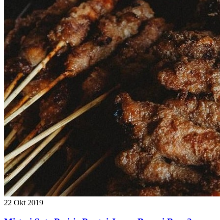
22 Okt 2019