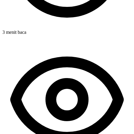
3 menit baca