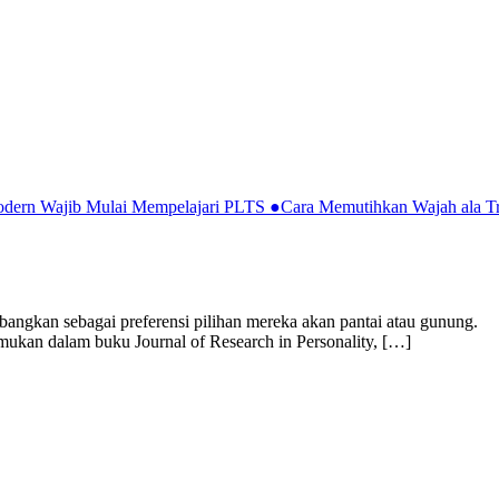
Modern Wajib Mulai Mempelajari PLTS
●
Cara Memutihkan Wajah ala Tr
mbangkan sebagai preferensi pilihan mereka akan pantai atau gunung.
temukan dalam buku Journal of Research in Personality, […]