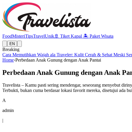
Food
Misteri
Tips
Travel
Unik
🚢
Tiket Kapal
🏝️
Paket Wisata
EN
Breaking
Cara Memutihkan Wajah ala Traveler: Kulit Cerah & Sehat Meski Se
Home
›
Perbedaan Anak Gunung dengan Anak Pantai
Perbedaan Anak Gunung dengan Anak Pan
Travelista – Kamu pasti sering mendengar, seseorang menyebut diriny
Terbukti, bukan cuma berdasar lokasi favorit mereka, disetujui ada b
A
admin
|