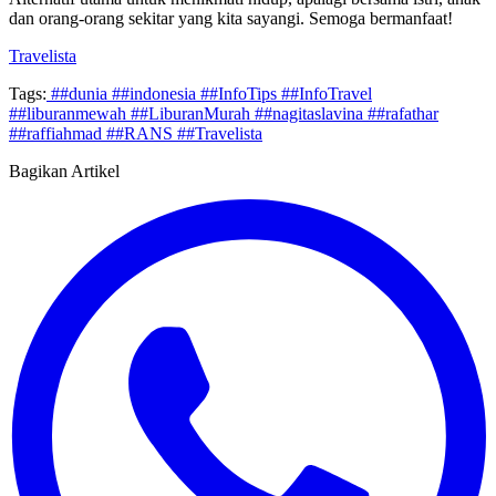
dan orang-orang sekitar yang kita sayangi. Semoga bermanfaat!
Travelista
Tags:
##dunia
##indonesia
##InfoTips
##InfoTravel
##liburanmewah
##LiburanMurah
##nagitaslavina
##rafathar
##raffiahmad
##RANS
##Travelista
Bagikan Artikel