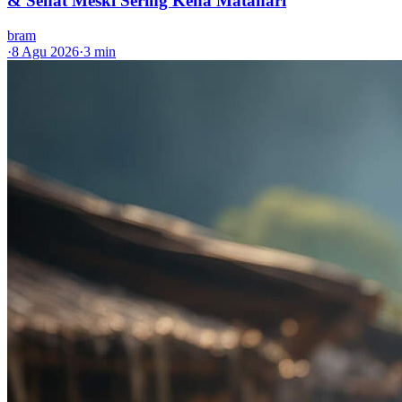
& Sehat Meski Sering Kena Matahari
bram
·
8 Agu 2026
·
3 min