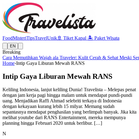
Food
Misteri
Tips
Travel
Unik
🚢
Tiket Kapal
🏝️
Paket Wisata
EN
Breaking
Cara Memutihkan Wajah ala Traveler: Kulit Cerah & Sehat Meski Se
Home
›
Intip Gaya Liburan Mewah RANS
Intip Gaya Liburan Mewah RANS
Keliling Indonesia, lanjut keliling Dunia! Travelista – Melepas penat
dengan jam kerja pagi hingga malam untuk mendapat pundi-pundi
uang. Menjadikan Raffi Ahmad selebriti terkaya di Indonesia
dengan kekayaan kurang lebih 15 milyar. Memang sudah
sepantasnya mendapat penghasilan yang berlimpah banyak. Jika kita
melihat youtube dari RANS Entertainment, mereka mempunya
planning hingga Februari 2020 untuk berlibur. […]
N